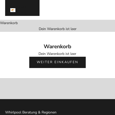
e
Zypern
h
(EUR €)
r
.
Warenkorb
S
Dein Warenkorb ist leer
i
c
h
Warenkorb
e
Dein Warenkorb ist leer
r
e
WEITER EINKAUFEN
d
i
r
e
x
k
l
u
Whirlpool Beratung & Regionen
s