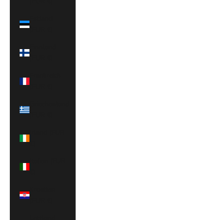
(EUR €)
Estland
(EUR €)
Finnland
(EUR €)
Frankreich
(EUR €)
Griechenland
(EUR €)
Irland (EUR
€)
Italien (EUR
€)
Kroatien
(EUR €)
Lettland