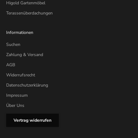
t
Higold Gartenmöbel
i
Terassenüberdachungen
o
n
f
Informationen
ü
Suchen
r
d
Zahlung & Versand
e
AGB
i
n
Widerrufsrecht
Z
Datenschutzerklärung
u
h
Impressum
a
Über Uns
u
s
Vertrag widerrufen
e
.