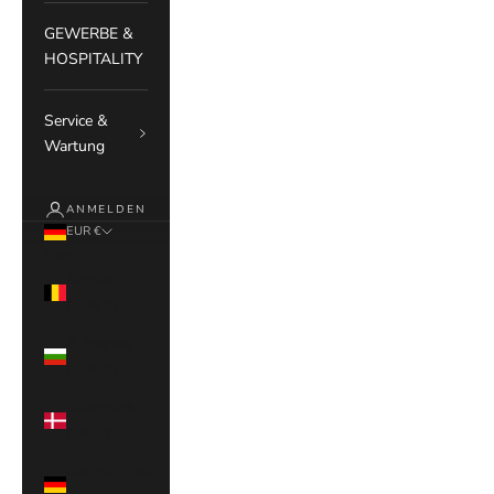
GEWERBE &
HOSPITALITY
Service &
Wartung
ANMELDEN
EUR €
Land
Belgien
(EUR €)
Bulgarien
(EUR €)
Dänemark
(DKK kr.)
Deutschland