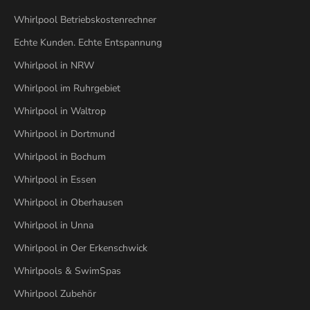
i
Whirlpool Betriebskostenrechner
v
Echte Kunden. Echte Entspannung
e
A
Whirlpool in NRW
n
Whirlpool im Ruhrgebiet
g
e
Whirlpool in Waltrop
b
Whirlpool in Dortmund
o
t
Whirlpool in Bochum
e
Whirlpool in Essen
&
Whirlpool in Oberhausen
I
n
Whirlpool in Unna
s
Whirlpool in Oer Erkenschwick
p
i
Whirlpools & SwimSpas
r
Whirlpool Zubehör
a